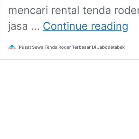
mencari rental tenda rode
Renta
jasa …
Continue reading
Tend
Rode
Jaka
Pusat Sewa Tenda Roder Terbesar Di Jabodetabek
Peng
Tepa
Wakt