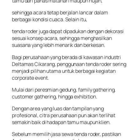
tamu dari panas matahari maupun hujan,
sehingga acara tetap berjalan lancar dalam
berbagai kondisi cuaca. Selain itu,
tenda roder juga dapat dipadukan dengan dekorasi
sesuai konsep acara, sehingga menghasilkan
suasana yang lebih menarik dan berkesan.
Bagi perusahaan yang berada di kawasan industri
Deltamas Cikarang, penggunaan tenda roder sering
menjadi pilihan utama untuk berbagai kegiatan
corporate event.
Mulai dari peresmian gedung, family gathering,
customer gathering, hingga exhibition.
Dengan area yang luas dan tampilan yang
profesional, citra perusahaan pun akan terlihat
semakin baik di hadapan tamu maupun klien.
Sebelum memilih jasa sewa tenda roder, pastikan