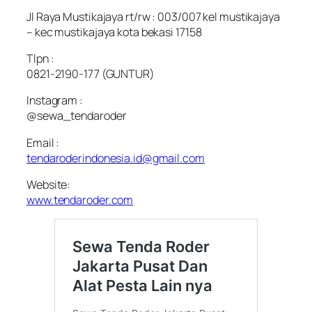
Jl Raya Mustikajaya rt/rw : 003/007 kel mustikajaya
– kec mustikajaya kota bekasi 17158
Tlpn :
0821-2190-177 (GUNTUR)
Instagram :
@sewa_tendaroder
Email :
tendaroderindonesia.id@gmail.com
Website:
www.tendaroder.com