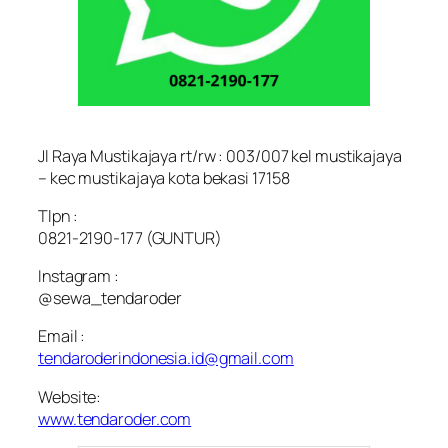
Jl Raya Mustikajaya rt/rw : 003/007 kel mustikajaya
– kec mustikajaya kota bekasi 17158
Tlpn :
0821-2190-177 (GUNTUR)
Instagram :
@sewa_tendaroder
Email :
tendaroderindonesia.id@gmail.com
Website:
www.tendaroder.com