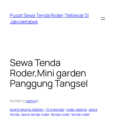
Skip
to
Pusat Sewa Tenda Roder Terbesar Di
content
Jabodetabek
Sewa Tenda
Roder,Mini garden
Panggung Tangsel
Written by
admin
in
event jakarta selatan
, 
nt organizer
, 
roder jakarta
, 
sewa
tenda
, 
sewa tenda roder
, 
tenda roder
, 
tenda roder