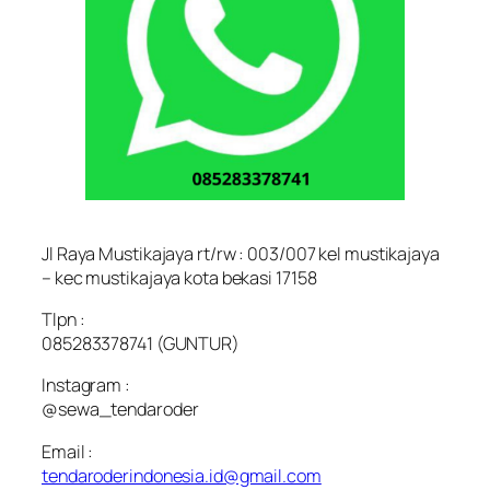
Jl Raya Mustikajaya rt/rw : 003/007 kel mustikajaya
– kec mustikajaya kota bekasi 17158
Tlpn :
085283378741 (GUNTUR)
Instagram :
@sewa_tendaroder
Email :
tendaroderindonesia.id@gmail.com