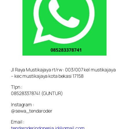
Jl Raya Mustikajaya rt/rw : 003/007 kel mustikajaya
– kec mustikajaya kota bekasi 17158
Tlpn :
085283378741 (GUNTUR)
Instagram :
@sewa_tendaroder
Email :
tendaroderindonesia.id@gmail.com