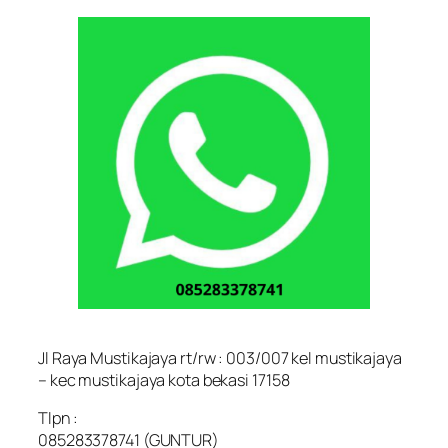
Jl Raya Mustikajaya rt/rw : 003/007 kel mustikajaya
– kec mustikajaya kota bekasi 17158
Tlpn :
085283378741 (GUNTUR)