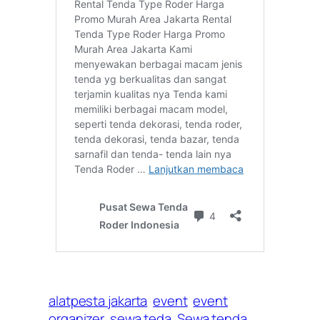
alatpesta jakarta
event
event
organizer
sewa teda
Sewa tenda