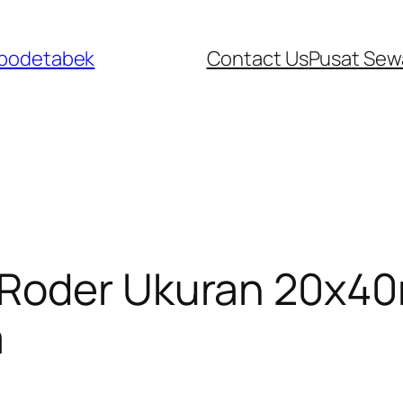
abodetabek
Contact Us
Pusat Sew
 Roder Ukuran 20x4
a