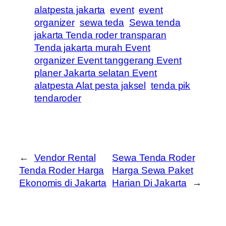
alatpesta jakarta
event
event
organizer
sewa teda
Sewa tenda
jakarta Tenda roder transparan
Tenda jakarta murah Event
organizer Event tanggerang Event
planer Jakarta selatan Event
alatpesta Alat pesta jaksel
tenda pik
tendaroder
←
Vendor Rental
Sewa Tenda Roder
Tenda Roder Harga
Harga Sewa Paket
Ekonomis di Jakarta
Harian Di Jakarta
→