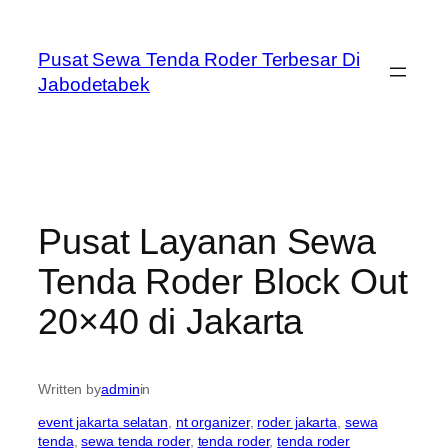
Skip
to
Pusat Sewa Tenda Roder Terbesar Di
content
Jabodetabek
Pusat Layanan Sewa
Tenda Roder Block Out
20×40 di Jakarta
Written by
admin
in
event jakarta selatan
, 
nt organizer
, 
roder jakarta
, 
sewa
tenda
, 
sewa tenda roder
, 
tenda roder
, 
tenda roder