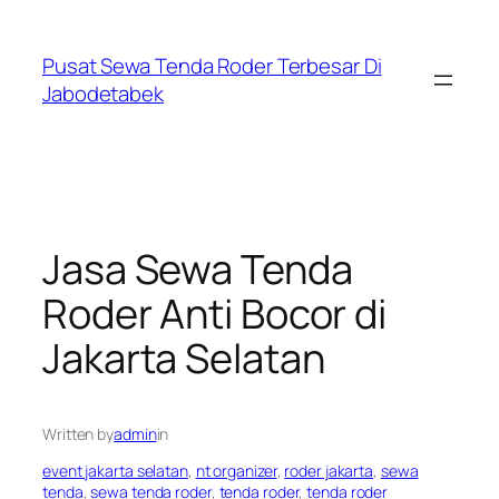
Skip
to
Pusat Sewa Tenda Roder Terbesar Di
content
Jabodetabek
Jasa Sewa Tenda
Roder Anti Bocor di
Jakarta Selatan
Written by
admin
in
event jakarta selatan
, 
nt organizer
, 
roder jakarta
, 
sewa
tenda
, 
sewa tenda roder
, 
tenda roder
, 
tenda roder