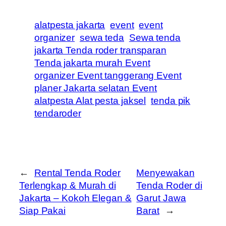
alatpesta jakarta
event
event
organizer
sewa teda
Sewa tenda
jakarta Tenda roder transparan
Tenda jakarta murah Event
organizer Event tanggerang Event
planer Jakarta selatan Event
alatpesta Alat pesta jaksel
tenda pik
tendaroder
←
Rental Tenda Roder
Menyewakan
Terlengkap & Murah di
Tenda Roder di
Jakarta – Kokoh Elegan &
Garut Jawa
Siap Pakai
Barat
→