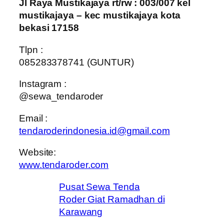
Jl Raya Mustikajaya rt/rw : 003/007 kel
mustikajaya – kec mustikajaya kota
bekasi 17158
Tlpn :
085283378741 (GUNTUR)
Instagram :
@sewa_tendaroder
Email :
tendaroderindonesia.id@gmail.com
Website:
www.tendaroder.com
Pusat Sewa Tenda
Roder Giat Ramadhan di
Karawang