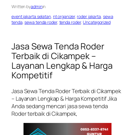
Written by
admin
in
event jakarta selatan
, 
nt organizer
, 
roder jakarta
, 
sewa
tenda
, 
sewa tenda roder
, 
tenda roder
, 
Uncategorized
Jasa Sewa Tenda Roder
Terbaik di Cikampek –
Layanan Lengkap & Harga
Kompetitif
Jasa Sewa Tenda Roder Terbaik di Cikampek
– Layanan Lengkap & Harga Kompetitif Jika
Anda sedang mencari jasa sewa tenda
Roder terbaik di Cikampek,