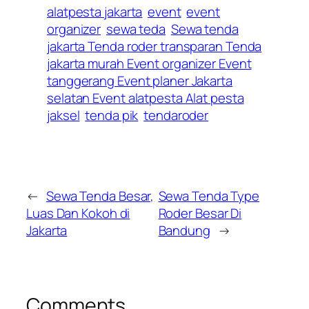
alatpesta jakarta
event
event
organizer
sewa teda
Sewa tenda
jakarta Tenda roder transparan Tenda
jakarta murah Event organizer Event
tanggerang Event planer Jakarta
selatan Event alatpesta Alat pesta
jaksel
tenda pik
tendaroder
←
Sewa Tenda Besar,
Sewa Tenda Type
Luas Dan Kokoh di
Roder Besar Di
Jakarta
Bandung
→
Comments