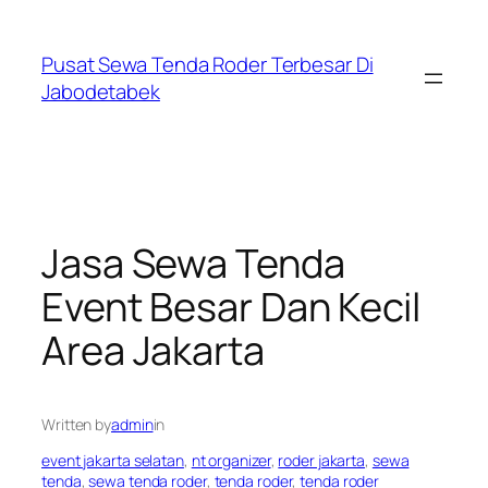
Skip
to
Pusat Sewa Tenda Roder Terbesar Di
content
Jabodetabek
Jasa Sewa Tenda
Event Besar Dan Kecil
Area Jakarta
Written by
admin
in
event jakarta selatan
, 
nt organizer
, 
roder jakarta
, 
sewa
tenda
, 
sewa tenda roder
, 
tenda roder
, 
tenda roder