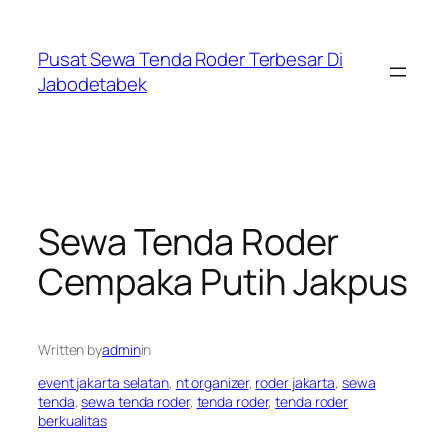
Skip
to
Pusat Sewa Tenda Roder Terbesar Di
content
Jabodetabek
Sewa Tenda Roder
Cempaka Putih Jakpus
Written by
admin
in
event jakarta selatan
, 
nt organizer
, 
roder jakarta
, 
sewa
tenda
, 
sewa tenda roder
, 
tenda roder
, 
tenda roder
berkualitas