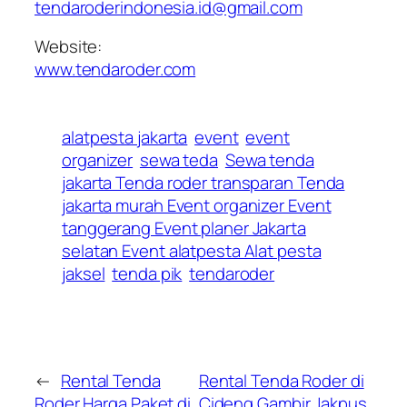
tendaroderindonesia.id@gmail.com
Website:
www.tendaroder.com
alatpesta jakarta
event
event
organizer
sewa teda
Sewa tenda
jakarta Tenda roder transparan Tenda
jakarta murah Event organizer Event
tanggerang Event planer Jakarta
selatan Event alatpesta Alat pesta
jaksel
tenda pik
tendaroder
←
Rental Tenda
Rental Tenda Roder di
Roder Harga Paket di
Cideng Gambir Jakpus