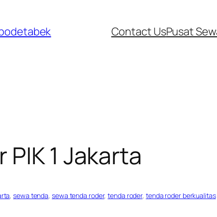
abodetabek
Contact Us
Pusat Sew
PIK 1 Jakarta
arta
, 
sewa tenda
, 
sewa tenda roder
, 
tenda roder
, 
tenda roder berkualitas