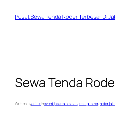
Skip
to
Pusat Sewa Tenda Roder Terbesar Di J
content
Sewa Tenda Roder 
Written by
admin
in
event jakarta selatan
, 
nt organizer
, 
roder jak