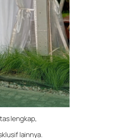
tas lengkap,
klusif lainnya.