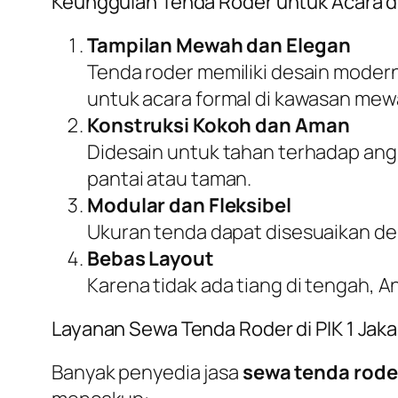
Keunggulan Tenda Roder untuk Acara di
Tampilan Mewah dan Elegan
Tenda roder memiliki desain moder
untuk acara formal di kawasan mewah
Konstruksi Kokoh dan Aman
Didesain untuk tahan terhadap angi
pantai atau taman.
Modular dan Fleksibel
Ukuran tenda dapat disesuaikan den
Bebas Layout
Karena tidak ada tiang di tengah, 
Layanan Sewa Tenda Roder di PIK 1 Jaka
Banyak penyedia jasa
sewa tenda roder