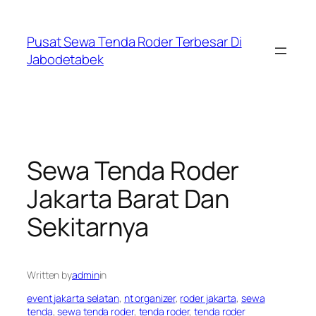
Skip
to
Pusat Sewa Tenda Roder Terbesar Di
content
Jabodetabek
Sewa Tenda Roder
Jakarta Barat Dan
Sekitarnya
Written by
admin
in
event jakarta selatan
, 
nt organizer
, 
roder jakarta
, 
sewa
tenda
, 
sewa tenda roder
, 
tenda roder
, 
tenda roder