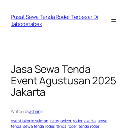
Skip
to
Pusat Sewa Tenda Roder Terbesar Di
content
Jabodetabek
Jasa Sewa Tenda
Event Agustusan 2025
Jakarta
Written by
admin
in
event jakarta selatan
, 
nt organizer
, 
roder jakarta
, 
sewa
tenda
, 
sewa tenda roder
, 
tenda roder
, 
tenda roder