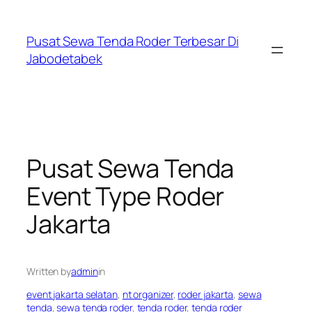
Skip
to
Pusat Sewa Tenda Roder Terbesar Di
content
Jabodetabek
Pusat Sewa Tenda
Event Type Roder
Jakarta
Written by
admin
in
event jakarta selatan
, 
nt organizer
, 
roder jakarta
, 
sewa
tenda
, 
sewa tenda roder
, 
tenda roder
, 
tenda roder