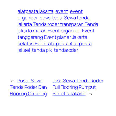
alatpesta jakarta
event
event
organizer
sewa teda
Sewa tenda
jakarta Tenda roder transparan Tenda
jakarta murah Event organizer Event
tanggerang Event planer Jakarta
selatan Event alatpesta Alat pesta
jaksel
tenda pik
tendaroder
←
Pusat Sewa
Jasa Sewa Tenda Roder
Tenda Roder Dan
Full Flooring Rumput
Flooring Cikarang
Sintetis Jakarta
→