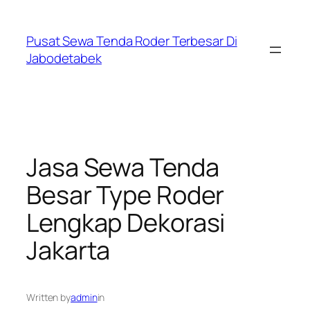
Skip
to
Pusat Sewa Tenda Roder Terbesar Di
content
Jabodetabek
Jasa Sewa Tenda
Besar Type Roder
Lengkap Dekorasi
Jakarta
Written by
admin
in