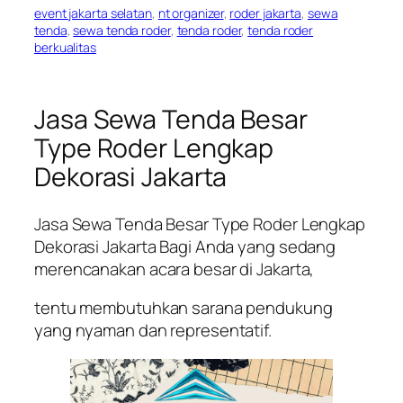
event jakarta selatan
, 
nt organizer
, 
roder jakarta
, 
sewa
tenda
, 
sewa tenda roder
, 
tenda roder
, 
tenda roder
berkualitas
Jasa Sewa Tenda Besar
Type Roder Lengkap
Dekorasi Jakarta
Jasa Sewa Tenda Besar Type Roder Lengkap
Dekorasi Jakarta Bagi Anda yang sedang
merencanakan acara besar di Jakarta,
tentu membutuhkan sarana pendukung
yang nyaman dan representatif.