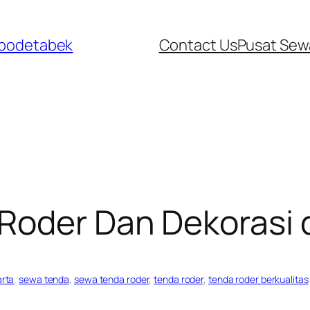
abodetabek
Contact Us
Pusat Sew
Roder Dan Dekorasi d
arta
, 
sewa tenda
, 
sewa tenda roder
, 
tenda roder
, 
tenda roder berkualitas