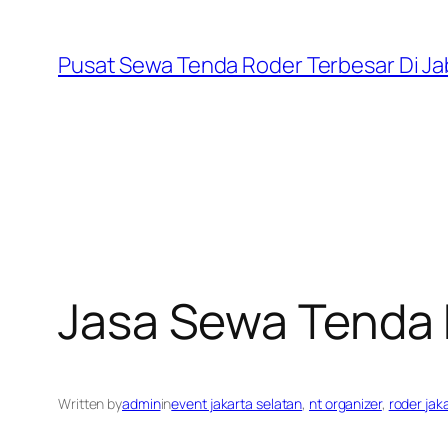
Skip
to
Pusat Sewa Tenda Roder Terbesar Di J
content
Jasa Sewa Tenda 
Written by
admin
in
event jakarta selatan
, 
nt organizer
, 
roder jak