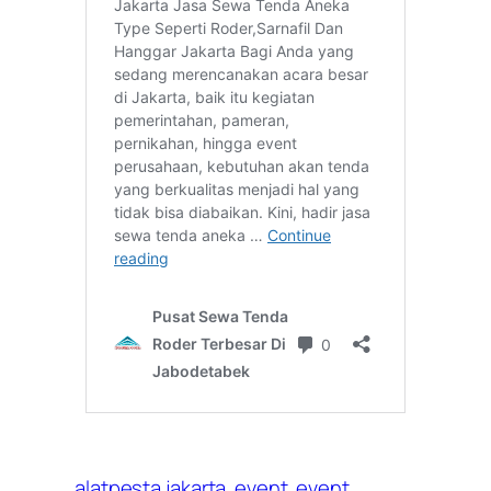
alatpesta jakarta
event
event