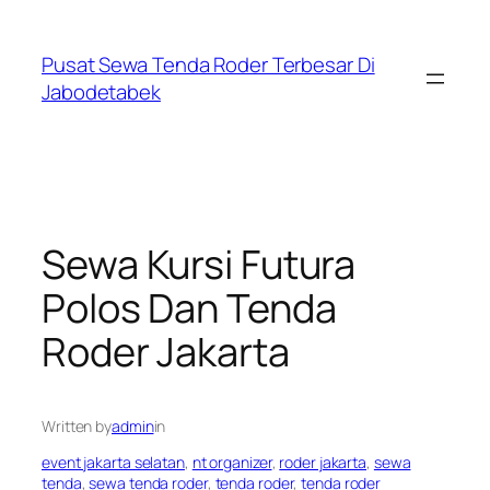
Skip
to
Pusat Sewa Tenda Roder Terbesar Di
content
Jabodetabek
Sewa Kursi Futura
Polos Dan Tenda
Roder Jakarta
Written by
admin
in
event jakarta selatan
, 
nt organizer
, 
roder jakarta
, 
sewa
tenda
, 
sewa tenda roder
, 
tenda roder
, 
tenda roder