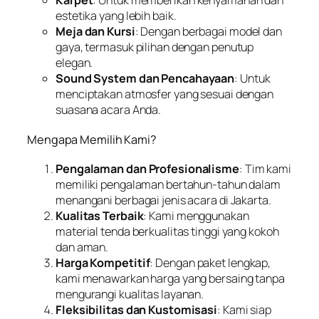
Karpet
: Untuk memberikan kenyamanan dan
estetika yang lebih baik.
Meja dan Kursi
: Dengan berbagai model dan
gaya, termasuk pilihan dengan penutup
elegan.
Sound System dan Pencahayaan
: Untuk
menciptakan atmosfer yang sesuai dengan
suasana acara Anda.
Mengapa Memilih Kami?
Pengalaman dan Profesionalisme
: Tim kami
memiliki pengalaman bertahun-tahun dalam
menangani berbagai jenis acara di Jakarta.
Kualitas Terbaik
: Kami menggunakan
material tenda berkualitas tinggi yang kokoh
dan aman.
Harga Kompetitif
: Dengan paket lengkap,
kami menawarkan harga yang bersaing tanpa
mengurangi kualitas layanan.
Fleksibilitas dan Kustomisasi
: Kami siap