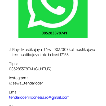
Jl Raya Mustikajaya rt/rw : 003/007 kel mustikajaya
– kec mustikajaya kota bekasi 17158
Tlpn :
085283378741 (GUNTUR)
Instagram :
@sewa_tendaroder
Email :
tendaroderindonesia.id@gmail.com