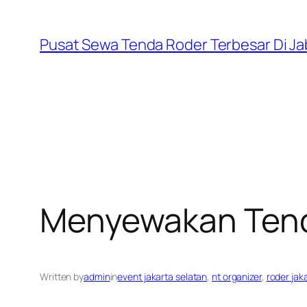
Skip
to
Pusat Sewa Tenda Roder Terbesar Di J
content
Menyewakan Tenda
Written by
admin
in
event jakarta selatan
, 
nt organizer
, 
roder jak