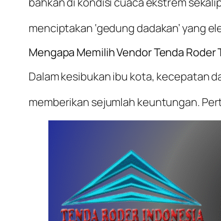
bahkan di kondisi cuaca ekstrem sekalip
menciptakan ‘gedung dadakan’ yang ele
Mengapa Memilih Vendor Tenda Roder T
Dalam kesibukan ibu kota, kecepatan da
memberikan sejumlah keuntungan. Pert