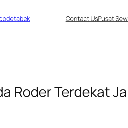
abodetabek
Contact Us
Pusat Sew
a Roder Terdekat Ja