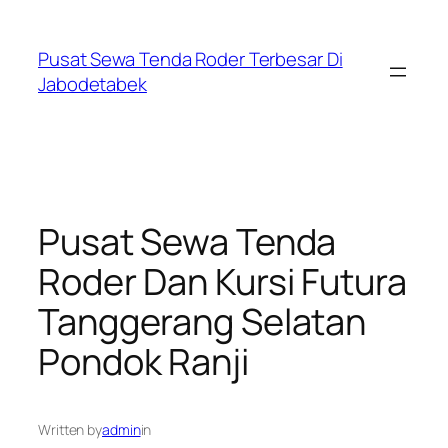
Skip
to
Pusat Sewa Tenda Roder Terbesar Di
content
Jabodetabek
Pusat Sewa Tenda
Roder Dan Kursi Futura
Tanggerang Selatan
Pondok Ranji
Written by
admin
in